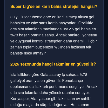
Süper Lig'de en karlı bahis stratejisi hangisi?
30 yıllık tecrübeme göre en karlı strateji alt/üst gol
bahisleri ve çifte şans kombinasyonları. Özellikle
orta sıra takımların maçlarında üst 2.5 gol bahisleri
%73 başarı oranına sahip. Ancak bankroll yönetimi
ve duygusal kontrol stratejiden daha önemli. Hiçbir
zaman toplam bütçenizin %5'inden fazlasını tek
bahiste riske atmayın.
2026 sezonunda hangi takımlar en güvenilir?
İstatistiklere göre Galatasaray iç sahada %78
galibiyet oranıyla en güvenilir. Fenerbahçe
deplasmanda istikrarlı performans sergiliyor. Ancak
orta sıra takımlar daha yüksek oranlar sunuyor.
Konyaspor, Alanyaspor gibi takımların ev sahibi
olduğu maçlarda sürpriz değer var. Her zaman