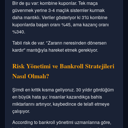
Bir de şu var: kombine kuponlar. Tek maça
güvenmek yerine 3-4 maçlık sistemler kurmak
daha mantıklı. Veriler gösteriyor ki 3'lü kombine
kuponlarda başarı oranı %45, ama kazanç oranı
%340.
Tabii risk de var. "Zararın neresinden dönersen
kardır" mantığıyla hareket etmek gerekiyor.
Risk Yönetimi ve Bankroll Stratejileri
Nasıl Olmalı?
Şimdi en kritik kısma geliyoruz. 30 yıldır gördüğüm
en büyük hata şu: insanlar kazandıkça bahis
miktarlarını artırıyor, kaybedince de telafi etmeye
çalışıyor.
According to bankroll yönetimi uzmanlarına göre,