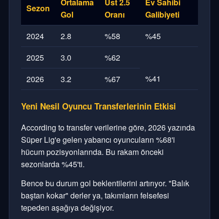
Ortalama
Üst 2.5
Ev Sahibi
Sezon
Gol
Oranı
Galibiyeti
2024
2.8
%58
%45
2025
3.0
%62
%41
2026
3.2
%67
Yeni Nesil Oyuncu Transferlerinin Etkisi
According to transfer verilerine göre, 2026 yazında
Süper Lig'e gelen yabancı oyuncuların %68'i
hücum pozisyonlarında. Bu rakam önceki
sezonlarda %45'ti.
Bence bu durum gol beklentilerini artırıyor. "Balık
baştan kokar" derler ya, takımların felsefesi
tepeden aşağıya değişiyor.