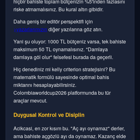
hiçbir bahiste toplam bütçenizin %5'inden fazlasını
riske atmamalısınız. Bu kural altın gibidir.
Daha geniş bir editör perspektifi için
>yazarlarımızın
diğer yazılarına göz atın.
Yani şu oluyor: 1000 TL bütçeniz varsa, tek bahiste
maksimum 50 TL oynamalısınız. "Damlaya
damlaya göl olur" felsefesi burada da geçerli.
Hiç denediniz mi kelly criterion stratejisini? Bu
matematik formülü sayesinde optimal bahis
miktarını hesaplayabilirsiniz.
Colombiaworldcup2026 platformunda bu tür
araçlar mevcut.
Duygusal Kontrol ve Disiplin
Acikcasi, en zor kısım bu. "Aç ayı oynamaz" derler,
ama bahiste açgözlü ayı da oynamaz. Kazanç elde