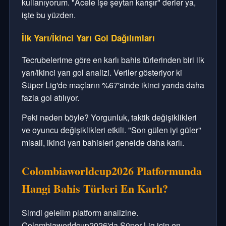
kullanıyorum. "Acele işe şeytan karışır" derler ya,
işte bu yüzden.
İlk Yarı/İkinci Yarı Gol Dağılımları
Tecrubelerime göre en karlı bahis türlerinden biri ilk
yarı/ikinci yarı gol analizi. Veriler gösteriyor ki
Süper Lig'de maçların %67'sinde ikinci yarıda daha
fazla gol atılıyor.
Peki neden böyle? Yorgunluk, taktik değişiklikleri
ve oyuncu değişiklikleri etkili. "Son gülen iyi güler"
misali, ikinci yarı bahisleri genelde daha karlı.
Colombiaworldcup2026 Platformunda
Hangi Bahis Türleri En Karlı?
Simdi gelelim platform analizine.
Colombiaworldcup2026'da Süper Lig için en