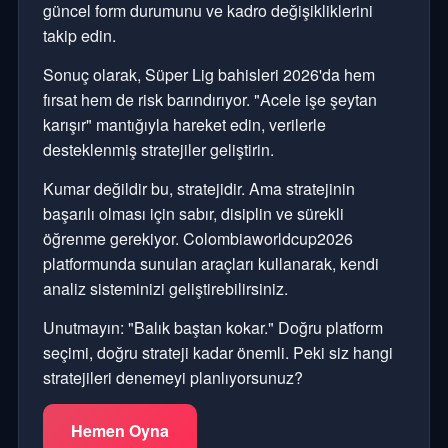
güncel form durumunu ve kadro değişikliklerini
takip edin.
Sonuç olarak, Süper Lig bahisleri 2026'da hem
fırsat hem de risk barındırıyor. "Acele işe şeytan
karışır" mantığıyla hareket edin, verilerle
desteklenmiş stratejiler geliştirin.
Kumar değildir bu, stratejidir. Ama stratejinin
başarılı olması için sabır, disiplin ve sürekli
öğrenme gerekiyor. Colombiaworldcup2026
platformunda sunulan araçları kullanarak, kendi
analiz sisteminizi geliştirebilirsiniz.
Unutmayın: "Balık baştan kokar." Doğru platform
seçimi, doğru strateji kadar önemli. Peki siz hangi
stratejileri denemeyi planlıyorsunuz?
Hemen Oyna