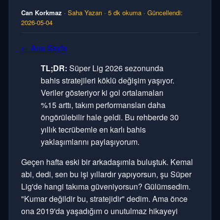
Can Korkmaz
· Saha Yazarı · 5 dk okuma · Güncellendi:
2026-05-04
← Ana Sayfa
TL;DR:
Süper Lig 2026 sezonunda
bahis stratejileri köklü değişim yaşıyor.
Veriler gösteriyor ki gol ortalamaları
%15 arttı, takım performansları daha
öngörülebilir hale geldi. Bu rehberde 30
yıllık tecrübemle en karlı bahis
yaklaşımlarını paylaşıyorum.
Geçen hafta eski bir arkadaşımla buluştuk. Kemal
abi, dedi, sen bu işi yıllardır yapıyorsun, şu Süper
Lig'de hangi takıma güveniyorsun? Gülümsedim.
"Kumar değildir bu, stratejidir" dedim. Ama önce
ona 2019'da yaşadığım o unutulmaz hikayeyi