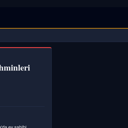
hminleri
'da ev sahibi