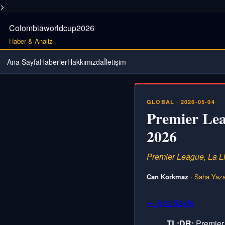
>
Colombiaworldcup2026
Haber & Analiz
Ana Sayfa
Haberler
Hakkımızda
İletişim
GLOBAL · 2026-05-04
Premier Lea
2026
Premier League, La L
Can Korkmaz
· Saha Yazar
← Ana Sayfa
TL;DR:
Premier 