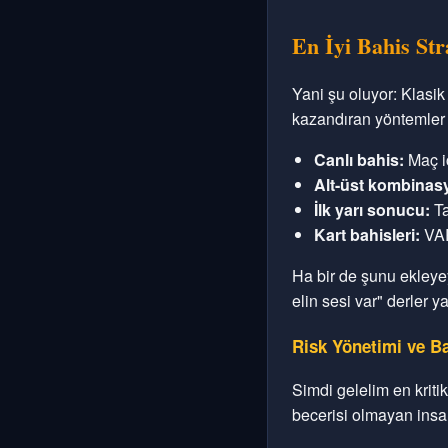
En İyi Bahis Stra
Yani şu oluyor: Klasik
kazandıran yöntemler 
Canlı bahis:
Maç iç
Alt-üst kombinasy
İlk yarı sonucu:
Ta
Kart bahisleri:
VAR 
Ha bir de şunu ekleyey
elin sesi var" derler y
Risk Yönetimi ve Ba
Simdi gelelim en krit
becerisi olmayan insan