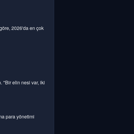
e göre, 2026'da en çok
Bir elin nesi var, iki
ama para yönetimi