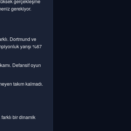
 yüksek gerçekleşme
meniz gerekiyor.
arklı. Dortmund ve
ampiyonluk yarışı %67
akamı. Defansif oyun
yemeyen takım kalmadı.
farklı bir dinamik