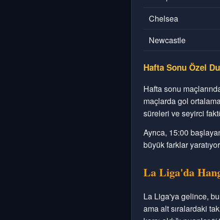
Chelsea
Newcastle
Hafta Sonu Özel D
Hafta sonu maçlarında
maçlarda gol ortalama
süreleri ve seyirci fakt
Ayrıca, 15:00 başlaya
büyük farklar yaratıyor
La Liga'da Hangi
La Liga'ya gelince, b
ama alt sıralardaki ta