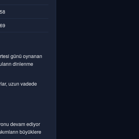
58
69
artesi günü oynanan
uların dinlenme
ylar, uzun vadede
syonu devam ediyor
akımların büyüklere