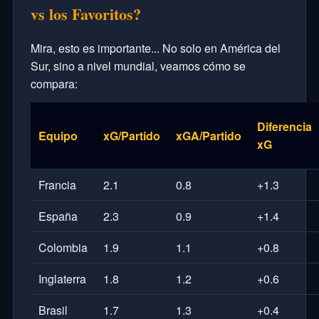
vs los Favoritos?
Mira, esto es importante... No solo en América del
Sur, sino a nivel mundial, veamos cómo se
compara:
Diferencia
Equipo
xG/Partido
xGA/Partido
xG
Francia
2.1
0.8
+1.3
España
2.3
0.9
+1.4
Colombia
1.9
1.1
+0.8
Inglaterra
1.8
1.2
+0.6
Brasil
1.7
1.3
+0.4