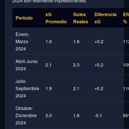
2024 son realmente impresionantes:
xG
Goles
Diferencia
Ef
Período
Promedio
Reales
xG
%
Enero-
Marzo
1.6
1.8
+0.2
11
2024
Abril-Junio
2.1
2.3
+0.2
10
2024
Julio-
Septiembre
1.9
2.1
+0.2
11
2024
Octubre-
Diciembre
2.0
1.9
-0.1
9
2024