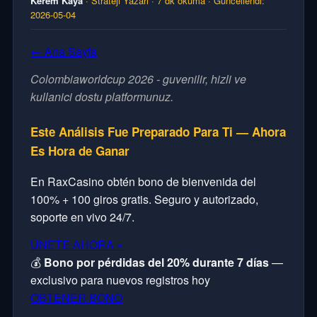
Kerem Kaya
· Strateji Yazarı · 7 dk okuma · Güncellendi:
2026-05-04
← Ana Sayfa
Colombiaworldcup 2026 - guvenilir, hizli ve
kullanici dostu platformunuz.
Este Análisis Fue Preparado Para Ti — Ahora
Es Hora de Ganar
En RaxCasino obtén bono de bienvenida del
100% + 100 giros gratis. Seguro y autorizado,
soporte en vivo 24/7.
ÚNETE AHORA »
💰
Bono por pérdidas del 20% durante 7 días
—
exclusivo para nuevos registros hoy
OBTENER BONO