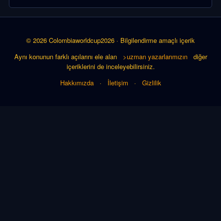
© 2026 Colombiaworldcup2026 · Bilgilendirme amaçlı içerik
Aynı konunun farklı açılarını ele alan
>uzman yazarlarımızın
diğer
içeriklerini de inceleyebilirsiniz.
Hakkımızda
·
İletişim
·
Gizlilik