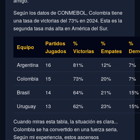
amigo.
Según los datos de CONMEBOL, Colombia tiene
una tasa de victorias del 73% en 2024. Esta es la
segunda tasa más alta en América del Sur.
Partidos
%
%
%
Equipo
Jugados
Victorias
Empates
Derr
Argentina
16
81%
12%
7%
Colombia
15
73%
20%
7%
Brasil
14
64%
21%
15%
Uruguay
13
62%
23%
15%
Cuando miras esta tabla, la situación es clara...
Colombia se ha convertido en una fuerza seria.
Según mi experiencia, estos ascensos