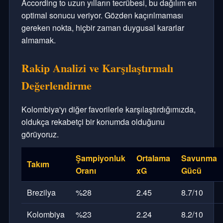
According to uzun yılların tecrübesi, bu dağılım en
optimal sonucu veriyor. Gözden kaçırılmaması
gereken nokta, hiçbir zaman duygusal kararlar
almamak.
Rakip Analizi ve Karşılaştırmalı
Değerlendirme
Kolombiya'yı diğer favorilerle karşılaştırdığımızda,
oldukça rekabetçi bir konumda olduğunu
görüyoruz.
Şampiyonluk
Ortalama
Savunma
Takım
Oranı
xG
Gücü
Brezilya
%28
2.45
8.7/10
Kolombiya
%23
2.24
8.2/10