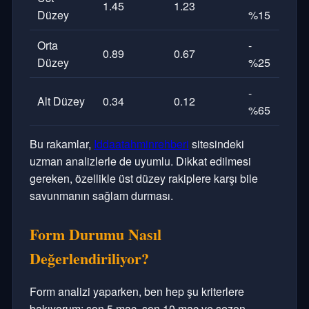
1.45
1.23
Düzey
%15
Orta
-
0.89
0.67
Düzey
%25
-
Alt Düzey
0.34
0.12
%65
Bu rakamlar,
Iddaatahminrehberi
sitesindeki
uzman analizlerle de uyumlu. Dikkat edilmesi
gereken, özellikle üst düzey rakiplere karşı bile
savunmanın sağlam durması.
Form Durumu Nasıl
Değerlendiriliyor?
Form analizi yaparken, ben hep şu kriterlere
bakıyorum: son 5 maç, son 10 maç ve sezon