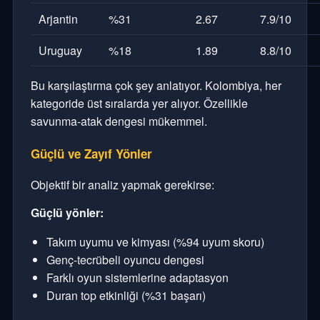
Arjantin
%31
2.67
7.9/10
Uruguay
%18
1.89
8.8/10
Bu karşılaştırma çok şey anlatıyor. Kolombiya, her
kategoride üst sıralarda yer alıyor. Özellikle
savunma-atak dengesi mükemmel.
Güçlü ve Zayıf Yönler
Objektif bir analiz yapmak gerekirse:
Güçlü yönler:
Takım uyumu ve kimyası (%94 uyum skoru)
Genç-tecrübeli oyuncu dengesi
Farklı oyun sistemlerine adaptasyon
Duran top etkinliği (%31 başarı)