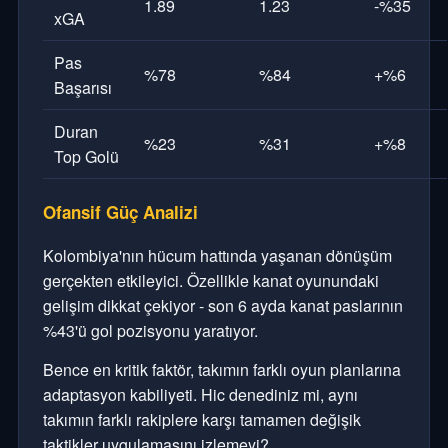
1.89
1.23
-%35
xGA
Pas
%78
%84
+%6
Başarısı
Duran
%23
%31
+%8
Top Golü
Ofansif Güç Analizi
Kolombiya'nın hücum hattında yaşanan dönüşüm
gerçekten etkileyici. Özellikle kanat oyunundaki
gelişim dikkat çekiyor - son 6 ayda kanat paslarının
%43'ü gol pozisyonu yaratıyor.
Bence en kritik faktör, takımın farklı oyun planlarına
adaptasyon kabiliyeti. Hic denediniz mi, aynı
takımın farklı rakiplere karşı tamamen değişik
taktikler uygulamasını izlemeyi?