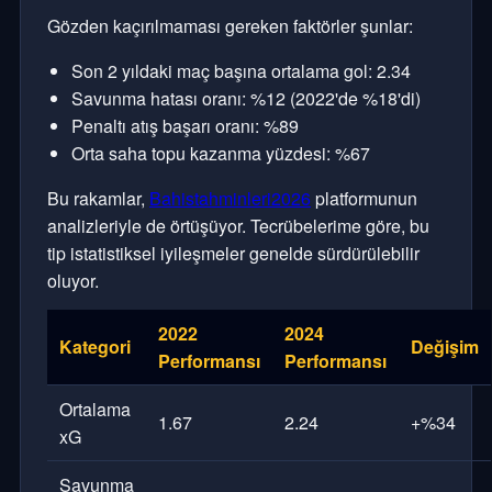
Gözden kaçırılmaması gereken faktörler şunlar:
Son 2 yıldaki maç başına ortalama gol: 2.34
Savunma hatası oranı: %12 (2022'de %18'di)
Penaltı atış başarı oranı: %89
Orta saha topu kazanma yüzdesi: %67
Bu rakamlar,
Bahistahminleri2026
platformunun
analizleriyle de örtüşüyor. Tecrübelerime göre, bu
tip istatistiksel iyileşmeler genelde sürdürülebilir
oluyor.
2022
2024
Kategori
Değişim
Performansı
Performansı
Ortalama
1.67
2.24
+%34
xG
Savunma