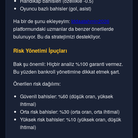
Handikap bahisleri (özellikle -0.5)
Oyuncu bazlı bahisler (gol, asist)
Ha bir de şunu ekleyeyim:
Iddaatahmin2026
platformundaki uzmanlar da benzer önerilerde
bulunuyor. Bu da stratejimizi destekliyor.
Risk Yönetimi İpuçları
Bak şu önemli: Hiçbir analiz %100 garanti vermez.
Bu yüzden bankroll yönetimine dikkat etmek şart.
Önerilen risk dağılımı:
Güvenli bahisler: %60 (düşük oran, yüksek
ihtimal)
Orta risk bahisler: %30 (orta oran, orta ihtimal)
Yüksek risk bahisler: %10 (yüksek oran, düşük
ihtimal)