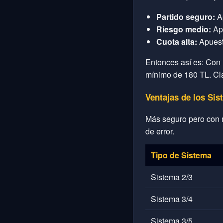
Partido seguro:
Ap
Riesgo medio:
Apu
Cuota alta:
Apuest
Entonces así es: Con 
mínimo de 180 TL. Clar
Ventajas de los Sis
Más seguro pero con 
de error.
Tipo de Sistema
Sistema 2/3
Sistema 3/4
Sistema 3/5