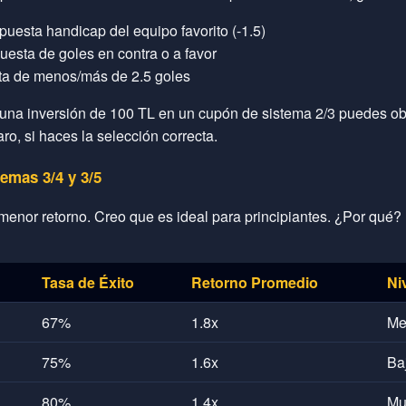
uesta handicap del equipo favorito (-1.5)
esta de goles en contra o a favor
a de menos/más de 2.5 goles
una inversión de 100 TL en un cupón de sistema 2/3 puedes ob
o, si haces la selección correcta.
temas 3/4 y 3/5
menor retorno. Creo que es ideal para principiantes. ¿Por qué
Tasa de Éxito
Retorno Promedio
Ni
67%
1.8x
Me
75%
1.6x
Ba
80%
1.4x
Mu