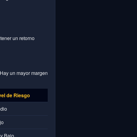
tener un retorno
? Hay un mayor margen
vel de Riesgo
dio
jo
y Bajo