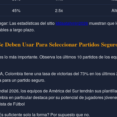
45%
2.5x
Alt
gar: Las estadísticas del sitio
Iddaatahmin2026
muestran que l
bles a largo plazo.
Se Deben Usar Para Seleccionar Partidos Segur
s lo más importante. Observa los últimos 10 partidos de los eq
, Colombia tiene una tasa de victorias del 73% en los últimos 2
a para un partido seguro.
ial 2026, los equipos de América del Sur tendrán sus plantill
ombia en particular destaca por su potencial de jugadores jóvene
ista de Fútbol
s suficiente solo la forma? Por supuesto que no.