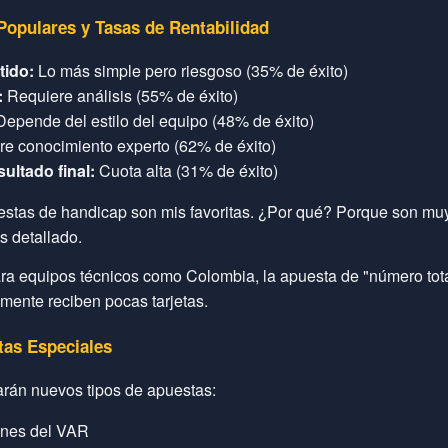
Populares y Tasas de Rentabilidad
tido:
Lo más simple pero riesgoso (35% de éxito)
:
Requiere análisis (55% de éxito)
epende del estilo del equipo (48% de éxito)
e conocimiento experto (62% de éxito)
ultado final:
Cuota alta (31% de éxito)
estas de handicap son mis favoritas. ¿Por qué? Porque son muy
s detallado.
ra equipos técnicos como Colombia, la apuesta de "número tota
lmente reciben pocas tarjetas.
as Especiales
arán nuevos tipos de apuestas:
ones del VAR