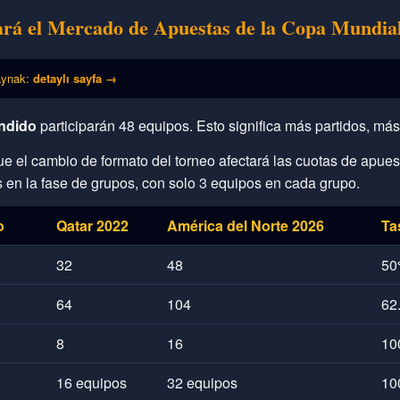
rá el Mercado de Apuestas de la Copa Mundia
kaynak:
detaylı sayfa →
ndido
participarán 48 equipos. Esto significa más partidos, má
e el cambio de formato del torneo afectará las cuotas de apue
en la fase de grupos, con solo 3 equipos en cada grupo.
o
Qatar 2022
América del Norte 2026
Ta
32
48
5
64
104
62
8
16
10
16 equipos
32 equipos
10