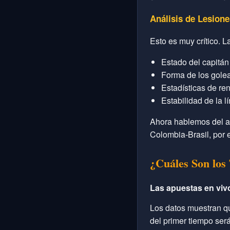
Análisis de Lesion
Esto es muy crítico. 
Estado del capitán
Forma de los gole
Estadísticas de re
Estabilidad de la l
Ahora hablemos del aná
Colombia-Brasil, por 
¿Cuáles Son los
Las apuestas en viv
Los datos muestran qu
del primer tiempo ser