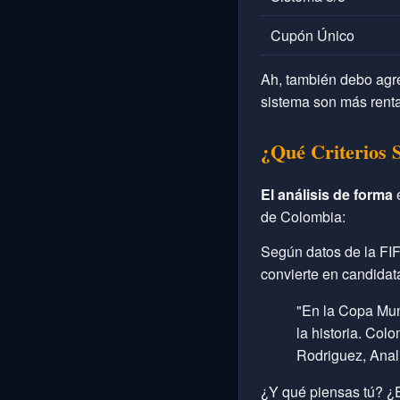
Cupón Único
Ah, también debo agre
sistema son más renta
¿Qué Criterios 
El análisis de forma
e
de Colombia:
Según datos de la FIFA
convierte en candidat
"En la Copa Mund
la historia. Col
Rodriguez, Anal
¿Y qué piensas tú? ¿E