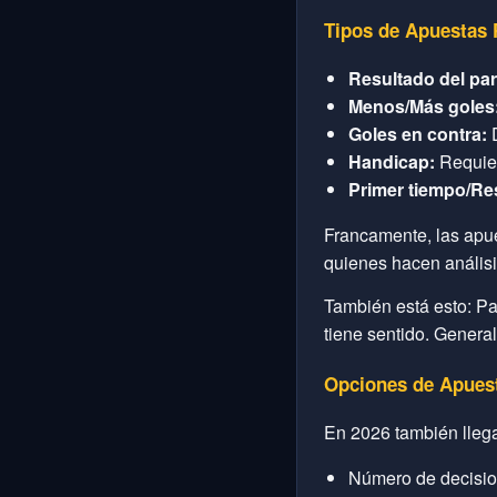
Tipos de Apuestas 
Resultado del par
Menos/Más goles
Goles en contra:
D
Handicap:
Requier
Primer tiempo/Res
Francamente, las apu
quienes hacen análisi
También está esto: Pa
tiene sentido. Genera
Opciones de Apuest
En 2026 también lleg
Número de decisi