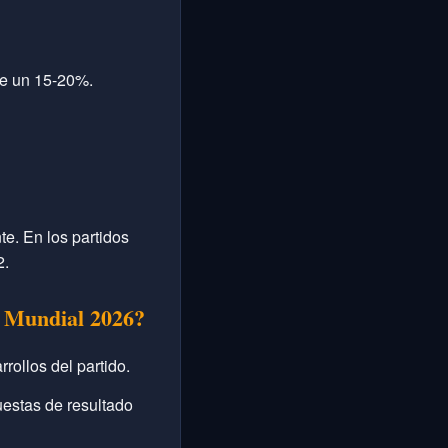
re un 15-20%.
te. En los partidos
2.
a Mundial 2026?
ollos del partido.
uestas de resultado