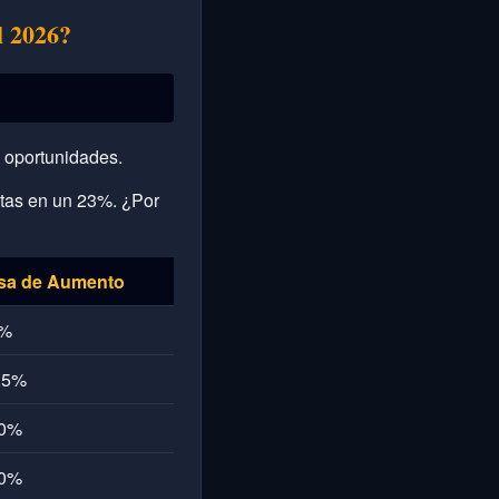
l 2026?
s oportunidades.
stas en un 23%. ¿Por
sa de Aumento
0%
.5%
0%
0%