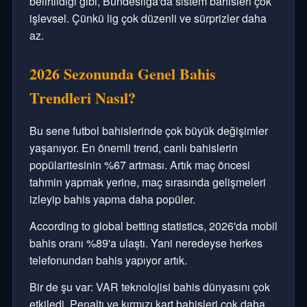
belirtildiği gibi, Bundesliga'da sistem bahisleri çok
işlevsel. Çünkü lig çok düzenli ve sürprizler daha
az.
2026 Sezonunda Genel Bahis
Trendleri Nasıl?
Bu sene futbol bahislerinde çok büyük değişimler
yaşanıyor. En önemli trend, canlı bahislerin
popülaritesinin %67 artması. Artık maç öncesi
tahmin yapmak yerine, maç sırasında gelişmeleri
izleyip bahis yapma daha popüler.
According to global betting statistics, 2026'da mobil
bahis oranı %89'a ulaştı. Yani neredeyse herkes
telefonundan bahis yapıyor artık.
Bir de şu var: VAR teknolojisi bahis dünyasını çok
etkiledi. Penaltı ve kırmızı kart bahisleri çok daha