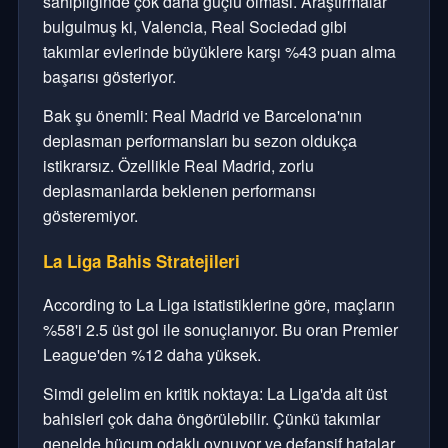
sahipliğinde çok daha güçlü olması. Araştırmalar
bulgulmuş ki, Valencia, Real Sociedad gibi
takımlar evlerinde büyüklere karşı %43 puan alma
başarısı gösteriyor.
Bak şu önemli: Real Madrid ve Barcelona'nın
deplasman performansları bu sezon oldukça
istikrarsız. Özellikle Real Madrid, zorlu
deplasmanlarda beklenen performansı
gösteremiyor.
La Liga Bahis Stratejileri
According to La Liga istatistiklerine göre, maçların
%58'i 2.5 üst gol ile sonuçlanıyor. Bu oran Premier
League'den %12 daha yüksek.
Simdi gelelim en kritik noktaya: La Liga'da alt üst
bahisleri çok daha öngörülebilir. Çünkü takımlar
genelde hücum odaklı oynuyor ve defansif hatalar