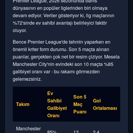
Premier League, 2026 sezonunda bahis
dünyasının en popüler liglerinden biri olmaya
devam ediyor. Veriler gösteriyor ki, lig maçlarının
%72'sinde ev sahibi avantajı belirleyici faktör
oluyor.
Bence Premier League'de tahmin yaparken en
önemli kriter form durumu. Son 5 maçta alınan
puanlar, gerçekten çok net bir resim çiziyor. Mesela
Manchester City'nin evindeki son 10 maçta %85
galibiyet oranı var - bu rakamı görmezden
gelemezsiniz.
Ev
Son 5
Sahibi
Gol
Takım
Maç
Galibiyet
Ortalaması
Puanı
Oranı
Manchester
85%
13
2.4