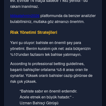
evi. Evinde 14 maçta sadece 1 kez yenildi - bu
rakam inanılmaz.
Iddaatahmin2026
platformunda da benzer analizler
bulabilirsiniz, mutlaka göz atmanızı öneririm.
Risk Yönetimi Stratejileri
Yani şu oluyor: bahiste en önemli şey para
yönetimi. Benim kuralım çok net: asla bütçenizin
%10'undan fazlasını tek bahise yatırmayın.
According to professional betting guidelines,
başarılı bahisçiler ortalama %5-8 arası oran ile
oynarlar. Yüksek oranlı bahisler cazip görünse de
risk çok yüksek.
"Bahiste sabır en önemli erdemdir.
Acele etmek en büyük hatadır." -
Uzman Bahisçi Görüşü