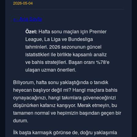
2026-05-04
← Ana Sayfa
Özet:
Hafta sonu maçları için Premier
League, La Liga ve Bundesliga
tahminleri. 2026 sezonunun güncel
istatistikleri ile birlikte kapsamlı analiz
ve bahis stratejileri. Başarı oranı %78'e
ulaşan uzman önerileri.
Biliyorum, hafta sonu yaklaştığında o tanıdık
heyecan başlıyor değil mi? Hangi maçlara bahis
oynayacağınızı, hangi takımlara güveneceğinizi
düşünürken kafanız karışıyor. Merak etmeyin, bu
tamamen normal ve hepimizin başından geçen bir
durum.
İlk başta karmaşık görünse de, doğru yaklaşımla