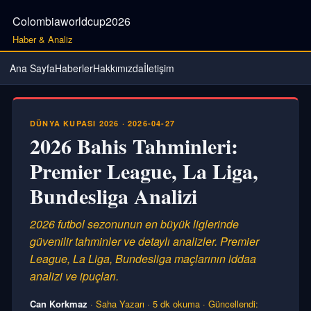
Colombiaworldcup2026
Haber & Analiz
Ana Sayfa
Haberler
Hakkımızda
İletişim
DÜNYA KUPASI 2026 · 2026-04-27
2026 Bahis Tahminleri:
Premier League, La Liga,
Bundesliga Analizi
2026 futbol sezonunun en büyük liglerinde
güvenilir tahminler ve detaylı analizler. Premier
League, La Liga, Bundesliga maçlarının iddaa
analizi ve ipuçları.
Can Korkmaz
· Saha Yazarı · 5 dk okuma · Güncellendi: