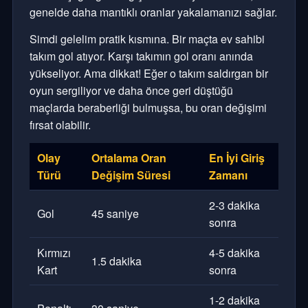
genelde daha mantıklı oranlar yakalamanızı sağlar.
Simdi gelelim pratik kısmına. Bir maçta ev sahibi
takım gol atıyor. Karşı takımın gol oranı anında
yükseliyor. Ama dikkat! Eğer o takım saldırgan bir
oyun sergiliyor ve daha önce geri düştüğü
maçlarda beraberliği bulmuşsa, bu oran değişimi
fırsat olabilir.
Olay
Ortalama Oran
En İyi Giriş
Türü
Değişim Süresi
Zamanı
2-3 dakika
Gol
45 saniye
sonra
Kırmızı
4-5 dakika
1.5 dakika
Kart
sonra
1-2 dakika