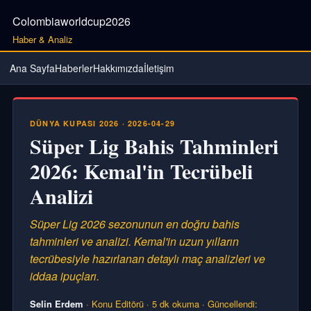
Colombiaworldcup2026
Haber & Analiz
Ana Sayfa
Haberler
Hakkımızda
İletişim
DÜNYA KUPASI 2026 · 2026-04-29
Süper Lig Bahis Tahminleri
2026: Kemal'in Tecrübeli
Analizi
Süper Lig 2026 sezonunun en doğru bahis
tahminleri ve analizi. Kemal'in uzun yılların
tecrübesiyle hazırlanan detaylı maç analizleri ve
iddaa ipuçları.
Selin Erdem
· Konu Editörü · 5 dk okuma · Güncellendi: