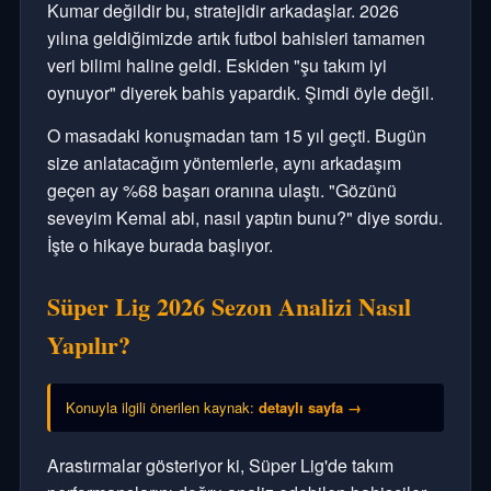
Kumar değildir bu, stratejidir arkadaşlar. 2026
yılına geldiğimizde artık futbol bahisleri tamamen
veri bilimi haline geldi. Eskiden "şu takım iyi
oynuyor" diyerek bahis yapardık. Şimdi öyle değil.
O masadaki konuşmadan tam 15 yıl geçti. Bugün
size anlatacağım yöntemlerle, aynı arkadaşım
geçen ay %68 başarı oranına ulaştı. "Gözünü
seveyim Kemal abi, nasıl yaptın bunu?" diye sordu.
İşte o hikaye burada başlıyor.
Süper Lig 2026 Sezon Analizi Nasıl
Yapılır?
Konuyla ilgili önerilen kaynak:
detaylı sayfa →
Arastırmalar gösteriyor ki, Süper Lig'de takım