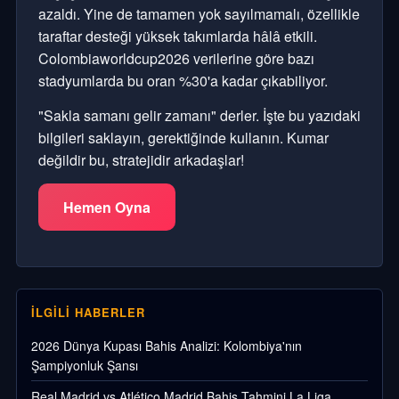
azaldı. Yine de tamamen yok sayılmamalı, özellikle
taraftar desteği yüksek takımlarda hâlâ etkili.
Colombiaworldcup2026 verilerine göre bazı
stadyumlarda bu oran %30'a kadar çıkabiliyor.
"Sakla samanı gelir zamanı" derler. İşte bu yazıdaki
bilgileri saklayın, gerektiğinde kullanın. Kumar
değildir bu, stratejidir arkadaşlar!
Hemen Oyna
İLGILI HABERLER
2026 Dünya Kupası Bahis Analizi: Kolombiya'nın
Şampiyonluk Şansı
Real Madrid vs Atlético Madrid Bahis Tahmini La Liga