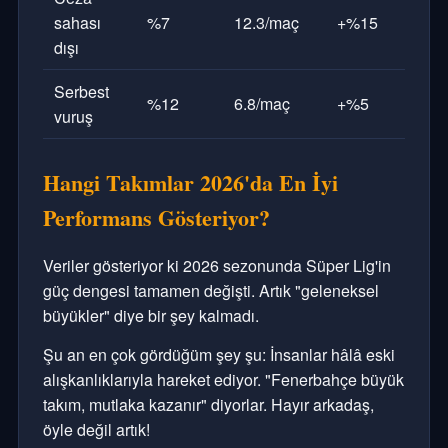
sahası
%7
12.3/maç
+%15
dışı
Serbest
%12
6.8/maç
+%5
vuruş
Hangi Takımlar 2026'da En İyi
Performans Gösteriyor?
Veriler gösteriyor ki 2026 sezonunda Süper Lig'in
güç dengesi tamamen değişti. Artık "geleneksel
büyükler" diye bir şey kalmadı.
Şu an en çok gördüğüm şey şu: İnsanlar hâlâ eski
alışkanlıklarıyla hareket ediyor. "Fenerbahçe büyük
takım, mutlaka kazanır" diyorlar. Hayır arkadaş,
öyle değil artık!