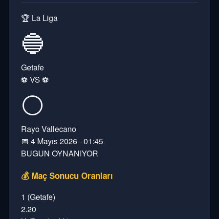
🏆 La Liga
🔵
Getafe
⚽ VS ⚽
⚪
Rayo Vallecano
📅 4 Mayıs 2026 - 01:45
BUGUN OYNANIYOR
💰 Maç Sonucu Oranları
1 (Getafe)
2.20