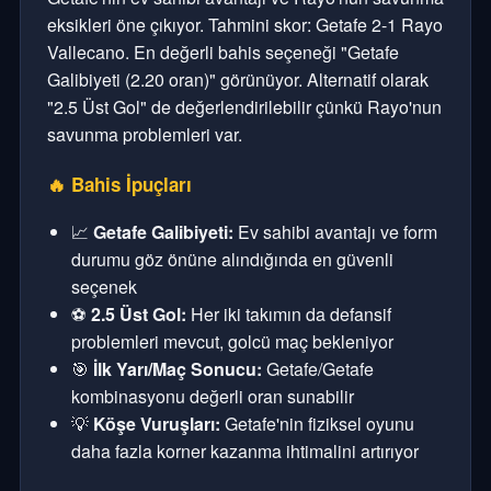
eksikleri öne çıkıyor. Tahmini skor: Getafe 2-1 Rayo
Vallecano. En değerli bahis seçeneği "Getafe
Galibiyeti (2.20 oran)" görünüyor. Alternatif olarak
"2.5 Üst Gol" de değerlendirilebilir çünkü Rayo'nun
savunma problemleri var.
🔥 Bahis İpuçları
📈
Getafe Galibiyeti:
Ev sahibi avantajı ve form
durumu göz önüne alındığında en güvenli
seçenek
⚽
2.5 Üst Gol:
Her iki takımın da defansif
problemleri mevcut, golcü maç bekleniyor
🎯
İlk Yarı/Maç Sonucu:
Getafe/Getafe
kombinasyonu değerli oran sunabilir
💡
Köşe Vuruşları:
Getafe'nin fiziksel oyunu
daha fazla korner kazanma ihtimalini artırıyor