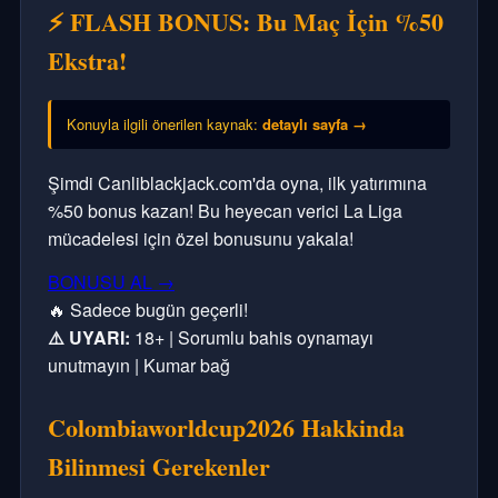
⚡ FLASH BONUS: Bu Maç İçin %50
Ekstra!
Konuyla ilgili önerilen kaynak:
detaylı sayfa →
Şimdi Canliblackjack.com'da oyna, ilk yatırımına
%50 bonus kazan! Bu heyecan verici La Liga
mücadelesi için özel bonusunu yakala!
BONUSU AL →
🔥 Sadece bugün geçerli!
⚠️ UYARI:
18+ | Sorumlu bahis oynamayı
unutmayın | Kumar bağ
Colombiaworldcup2026 Hakkinda
Bilinmesi Gerekenler