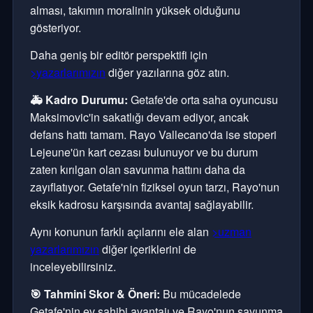
alması, takımın moralinin yüksek olduğunu
gösteriyor.
Daha geniş bir editör perspektifi için
>yazarlarımızın
diğer yazılarına göz atın.
🚑 Kadro Durumu:
Getafe'de orta saha oyuncusu
Maksimovic'in sakatlığı devam ediyor, ancak
defans hattı tamam. Rayo Vallecano'da ise stoperi
Lejeune'ün kart cezası bulunuyor ve bu durum
zaten kırılgan olan savunma hattını daha da
zayıflatıyor. Getafe'nin fiziksel oyun tarzı, Rayo'nun
eksik kadrosu karşısında avantaj sağlayabilir.
Aynı konunun farklı açılarını ele alan
>uzman
yazarlarımızın
diğer içeriklerini de
inceleyebilirsiniz.
🎯 Tahmini Skor & Öneri:
Bu mücadelede
Getafe'nin ev sahibi avantajı ve Rayo'nun savunma