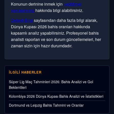
Konunun derinine inmek için
>editöryel
yaklaşımımız
hakkında bilgi alabilirsiniz.
Detayli Bilgi
sayfasından daha fazla bilgi alarak,
Dünya Kupası 2026 bahis oranları hakkında
kapsamlı analiz yapabilirsiniz. Profesyonel bahis
analisti raporları ve son durum güncellemeleri, her
zaman sizin için hazır durumdadır.
İLGILI HABERLER
Süper Lig Maç Tahminleri 2026: Bahis Analizi ve Gol
Beklentileri
Kolombiya 2026 Dünya Kupası Bahis Analizi ve İstatistikleri
Dortmund vs Leipzig Bahis Tahmini ve Oranlar