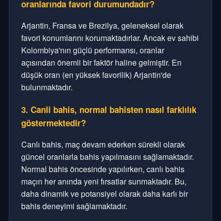
oranlarında favori durumundadır?
Arjantin, Fransa ve Brezilya, geleneksel olarak
favori konumlarını korumaktadırlar. Ancak ev sahibi
Kolombiya'nın güçlü performansı, oranlar
açısından önemli bir faktör haline gelmiştir. En
düşük oran (en yüksek favorilik) Arjantin'de
bulunmaktadır.
3. Canli bahis, normal bahisten nasıl farklılık
göstermektedir?
Canlı bahis, maç devam ederken sürekli olarak
güncel oranlarla bahis yapılmasını sağlamaktadır.
Normal bahis öncesinde yapılırken, canlı bahis
maçın her anında yeni fırsatlar sunmaktadır. Bu,
daha dinamik ve potansiyel olarak daha karlı bir
bahis deneyimi sağlamaktadır.