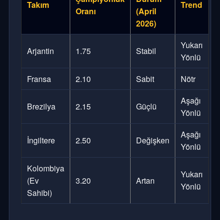
Takım
Trend
Oranı
(April
2026)
Yukarı
Arjantin
1.75
Stabil
Yönlü
Fransa
2.10
Sabit
Nötr
Aşağı
Brezilya
2.15
Güçlü
Yönlü
Aşağı
İngiltere
2.50
Değişken
Yönlü
Kolombiya
Yukarı
(Ev
3.20
Artan
Yönlü
Sahibi)