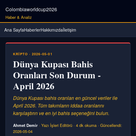
Colombiaworldcup2026
Haber & Analiz
Ana Sayfa
Haberler
Hakkımızda
İletişim
KRIPTO · 2026-05-01
Dünya Kupası Bahis
Oranları Son Durum -
April 2026
Dünya Kupası bahis oranları en güncel veriler ile
April 2026. Tüm takımların iddaa oranlarını
karşılaştırın ve en iyi bahis seçeneğini bulun.
Ahmet Demir
· Yazı İşleri Editörü · 4 dk okuma · Güncellendi:
2026-05-04