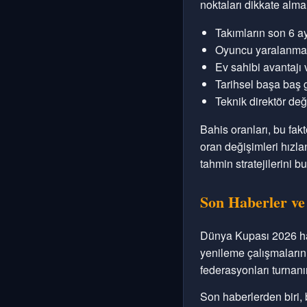
noktaları dikkate almal
Takımların son 6 ayl
Oyuncu yaralanmala
Ev sahibi avantajı 
Tarihsel başa baş g
Teknik direktör değ
Bahis oranları, bu fak
oran değişimleri hızla
tahmin stratejilerini b
Son Haberler ve
Dünya Kupası 2026 haz
yenileme çalışmalarını
federasyonları turnanı
Son haberlerden biri, 