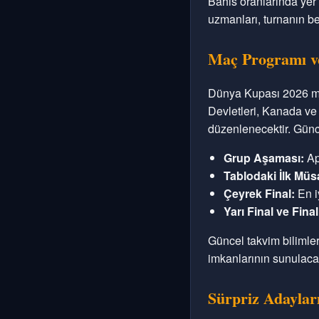
Bahis oranlarında yer 
uzmanları, turnanın be
Maç Programı ve
Dünya Kupası 2026 maç
Devletleri, Kanada ve
düzenlenecektir. Günce
Grup Aşaması:
Ap
Tablodaki İlk Müs
Çeyrek Final:
En i
Yarı Final ve Final
Güncel takvim bilimler
imkanlarının sunulaca
Sürpriz Adaylar