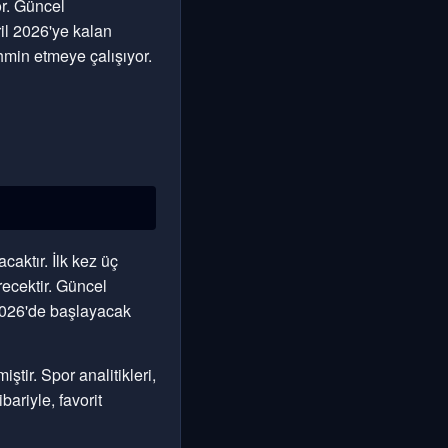
or. Güncel
ril 2026'ye kalan
hmin etmeye çalışıyor.
caktır. İlk kez üç
recektir. Güncel
 2026'de başlayacak
ştir. Spor analitikleri,
ariyle, favorit