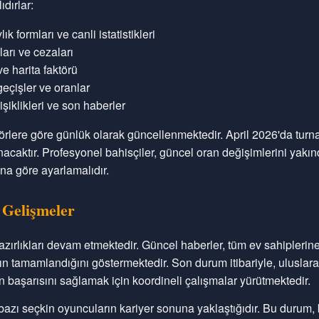
ıdırlar:
ık formları ve canli istatistikleri
rı ve cezaları
ve harita faktörü
eçişler ve oranlar
işiklikleri ve son haberler
törlere göre günlük olarak güncellenmektedir. April 2026'da turn
nacaktır. Profesyonel bahisçiler, güncel oran değişimlerini yakın
una göre ayarlamalıdır.
 Gelişmeler
ırlıkları devam etmektedir. Güncel haberler, tüm ev sahiplerine
n tamamlandığını göstermektedir. Son durum itibariyle, uluslarar
n başarısını sağlamak için koordineli çalışmalar yürütmektedir.
bazı seçkin oyuncuların kariyer sonuna yaklaştığıdır. Bu durum, 