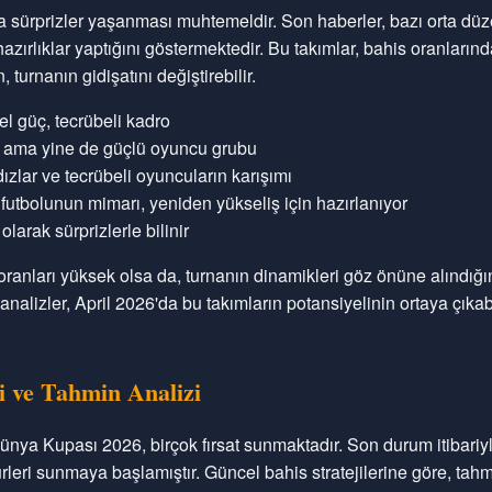
sürprizler yaşanması muhtemeldir. Son haberler, bazı orta düz
hazırlıklar yaptığını göstermektedir. Bu takımlar, bahis oranların
turnanın gidişatını değiştirebilir.
l güç, tecrübeli kadro
lı ama yine de güçlü oyuncu grubu
dızlar ve tecrübeli oyuncuların karışımı
futbolunun mimarı, yeniden yükseliş için hazırlanıyor
larak sürprizlerle bilinir
oranları yüksek olsa da, turnanın dinamikleri göz önüne alındığı
analizler, April 2026'da bu takımların potansiyelinin ortaya çıka
ri ve Tahmin Analizi
Dünya Kupası 2026, birçok fırsat sunmaktadır. Son durum itibariyl
türleri sunmaya başlamıştır. Güncel bahis stratejilerine göre, ta