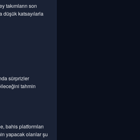
ey takımların son
da düşük katsayılarla
nda sürprizler
bileceğini tahmin
e, bahis platformları
hmin yapacak olanlar şu