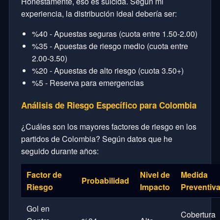
Honestamente, eso es suicida. Según mi
experiencia, la distribución ideal debería ser:
%40 - Apuestas seguras (cuota entre 1.50-2.00)
%35 - Apuestas de riesgo medio (cuota entre
2.00-3.50)
%20 - Apuestas de alto riesgo (cuota 3.50+)
%5 - Reserva para emergencias
Análisis de Riesgo Específico para Colombia
¿Cuáles son los mayores factores de riesgo en los
partidos de Colombia? Según datos que he
seguido durante años:
Factor de
Nivel de
Medida
Probabilidad
Riesgo
Impacto
Preventiv
Gol en
Cobertura