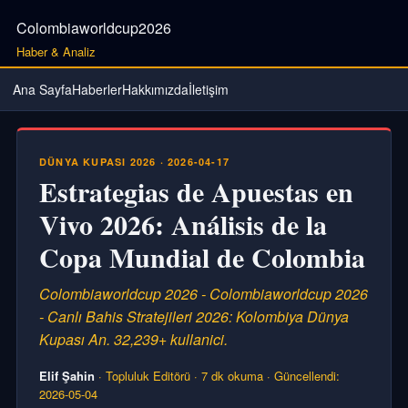
Colombiaworldcup2026
Haber & Analiz
Ana Sayfa
Haberler
Hakkımızda
İletişim
DÜNYA KUPASI 2026 · 2026-04-17
Estrategias de Apuestas en
Vivo 2026: Análisis de la
Copa Mundial de Colombia
Colombiaworldcup 2026 - Colombiaworldcup 2026
- Canlı Bahis Stratejileri 2026: Kolombiya Dünya
Kupası An. 32,239+ kullanici.
Elif Şahin
· Topluluk Editörü · 7 dk okuma · Güncellendi:
2026-05-04