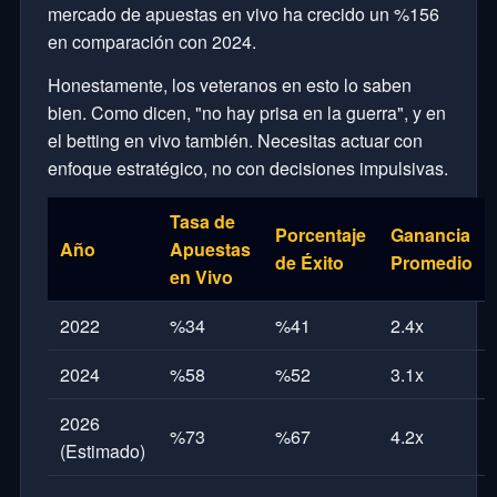
mercado de apuestas en vivo ha crecido un %156
en comparación con 2024.
Honestamente, los veteranos en esto lo saben
bien. Como dicen, "no hay prisa en la guerra", y en
el betting en vivo también. Necesitas actuar con
enfoque estratégico, no con decisiones impulsivas.
Tasa de
Porcentaje
Ganancia
Año
Apuestas
de Éxito
Promedio
en Vivo
2022
%34
%41
2.4x
2024
%58
%52
3.1x
2026
%73
%67
4.2x
(Estimado)