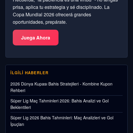
prisa, aplica tu estrategia y sé disciplinado. La
Copa Mundial 2026 ofrecerá grandes
oportunidades, prepárate.
Juega Ahora
İLGILI HABERLER
2026 Dünya Kupası Bahis Stratejileri - Kombine Kupon
Rehberi
Süper Lig Maç Tahminleri 2026: Bahis Analizi ve Gol
Beklentileri
Süper Lig 2026 Bahis Tahminleri: Maç Analizleri ve Gol
İpuçları