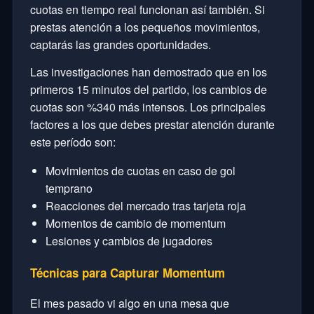
cuotas en tiempo real funcionan así también. Si
prestas atención a los pequeños movimientos,
captarás las grandes oportunidades.
Las investigaciones han demostrado que en los
primeros 15 minutos del partido, los cambios de
cuotas son %340 más intensos. Los principales
factores a los que debes prestar atención durante
este período son:
Movimientos de cuotas en caso de gol
temprano
Reacciones del mercado tras tarjeta roja
Momentos de cambio de momentum
Lesiones y cambios de jugadores
Técnicas para Capturar Momentum
El mes pasado vi algo en una mesa que