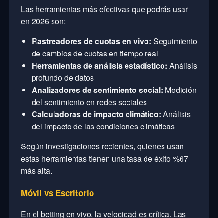
Las herramientas más efectivas que podrás usar
en 2026 son:
Rastreadores de cuotas en vivo:
Seguimiento
de cambios de cuotas en tiempo real
Herramientas de análisis estadístico:
Análisis
profundo de datos
Analizadores de sentimiento social:
Medición
del sentimiento en redes sociales
Calculadoras de impacto climático:
Análisis
del impacto de las condiciones climáticas
Según investigaciones recientes, quienes usan
estas herramientas tienen una tasa de éxito %67
más alta.
Móvil vs Escritorio
En el betting en vivo, la velocidad es crítica. Las