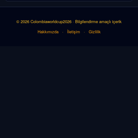
© 2026 Colombiaworldcup2026 · Bilgilendirme amaçlı içerik
Hakkımızda
·
İletişim
·
Gizlilik