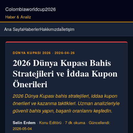
Colombiaworldcup2026
Haber & Analiz
Ana Sayfa
Haberler
Hakkımızda
İletişim
DÜNYA KUPASI 2026 · 2026-04-26
2026 Dünya Kupası Bahis
Stratejileri ve İddaa Kupon
Önerileri
2026 Dünya Kupası bahis stratejileri, iddaa kupon
önerileri ve kazanma taktikleri. Uzman analizleriyle
güvenli bahis yapın, başarılı oranlarını keşfedin.
Selin Erdem
· Konu Editörü · 7 dk okuma · Güncellendi:
2026-05-04