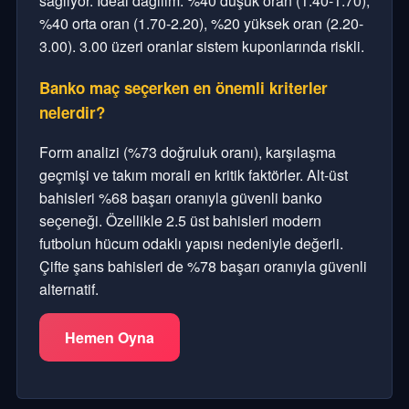
sağlıyor. İdeal dağılım: %40 düşük oran (1.40-1.70),
%40 orta oran (1.70-2.20), %20 yüksek oran (2.20-
3.00). 3.00 üzeri oranlar sistem kuponlarında riskli.
Banko maç seçerken en önemli kriterler
nelerdir?
Form analizi (%73 doğruluk oranı), karşılaşma
geçmişi ve takım morali en kritik faktörler. Alt-üst
bahisleri %68 başarı oranıyla güvenli banko
seçeneği. Özellikle 2.5 üst bahisleri modern
futbolun hücum odaklı yapısı nedeniyle değerli.
Çifte şans bahisleri de %78 başarı oranıyla güvenli
alternatif.
Hemen Oyna