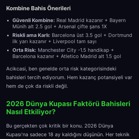
Kombine Bahis Önerileri
Güvenli Kombine:
Real Madrid kazanır + Bayern
Münih alt 2.5 gol + Arsenal çifte şans 1X
Riskli ama Karlı:
Barcelona üst 3.5 gol + Dortmund
ilk yarı kazanır + Liverpool tam sayı
Orta Risk:
Manchester City -1.5 handikap +
Barcelona kazanır + Atletico Madrid alt 1.5 gol
Acikcasi, ben genelde orta risk kategorisindeki
bahisleri tercih ediyorum. Hem kazanç potansiyeli var
hem de çok da riskli değil.
2026 Dünya Kupası Faktörü Bahisleri
Nasıl Etkiliyor?
Bu gerçekten çok kritik bir konu. 2026 Dünya
Kupası'na sadece 18 ay kaldığını düşünün. Her teknik