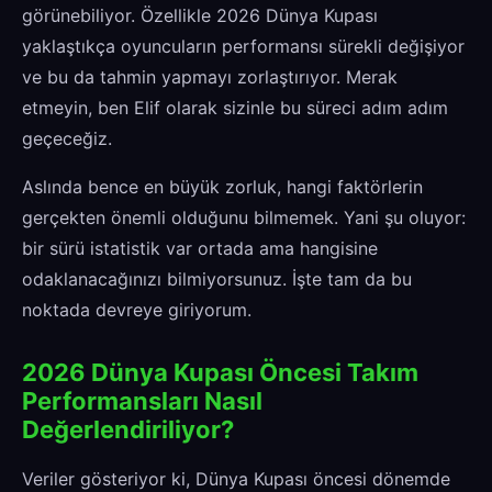
görünebiliyor. Özellikle 2026 Dünya Kupası
yaklaştıkça oyuncuların performansı sürekli değişiyor
ve bu da tahmin yapmayı zorlaştırıyor. Merak
etmeyin, ben Elif olarak sizinle bu süreci adım adım
geçeceğiz.
Aslında bence en büyük zorluk, hangi faktörlerin
gerçekten önemli olduğunu bilmemek. Yani şu oluyor:
bir sürü istatistik var ortada ama hangisine
odaklanacağınızı bilmiyorsunuz. İşte tam da bu
noktada devreye giriyorum.
2026 Dünya Kupası Öncesi Takım
Performansları Nasıl
Değerlendiriliyor?
Veriler gösteriyor ki, Dünya Kupası öncesi dönemde