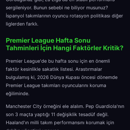
sergileniyor. Bunun sebebi ne biliyor musunuz?
İspanyol takımlarının oyuncu rotasyon politikası diğer
liglerden farklı.
Premier League Hafta Sonu
Tahminleri İçin Hangi Faktörler Kritik?
Premier League'de bu hafta sonu için en önemli
faktör kesinlikle sakatlık listesi. Arastırmalar
bulgulamış ki, 2026 Dünya Kupası öncesi dönemde
Premier League takımları oyuncularını koruma
eğiliminde.
Manchester City örneğini ele alalım. Pep Guardiola'nın
son 3 maçta yaptığı 11 değişiklik tesadüf değil.
Haaland'ın milli takım performansını korumak için