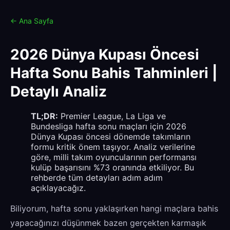
← Ana Sayfa
2026 Dünya Kupası Öncesi
Hafta Sonu Bahis Tahminleri |
Detaylı Analiz
TL;DR:
Premier League, La Liga ve
Bundesliga hafta sonu maçları için 2026
Dünya Kupası öncesi dönemde takımların
formu kritik önem taşıyor. Analiz verilerine
göre, milli takım oyuncularının performansı
kulüp başarısını %73 oranında etkiliyor. Bu
rehberde tüm detayları adım adım
açıklayacağız.
Biliyorum, hafta sonu yaklaşırken hangi maçlara bahis
yapacağınızı düşünmek bazen gerçekten karmaşık