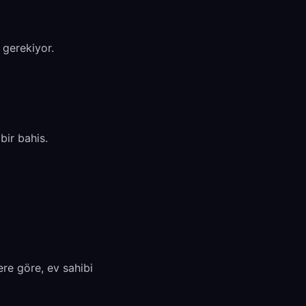
 gerekiyor.
bir bahis.
ere göre, ev sahibi