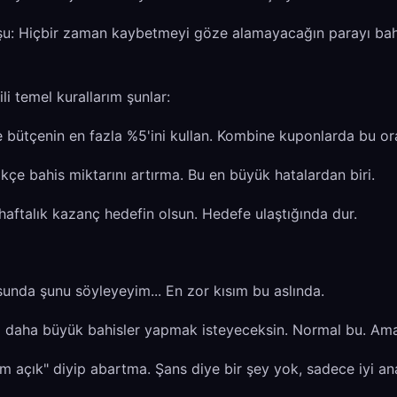
şu: Hiçbir zaman kaybetmeyi göze alamayacağın parayı bahs
ili temel kurallarım şunlar:
te bütçenin en fazla %5'ini kullan. Kombine kuponlarda bu o
ikçe bahis miktarını artırma. Bu en büyük hatalardan biri.
aftalık kazanç hedefin olsun. Hedefe ulaştığında dur.
unda şunu söyleyeyim... En zor kısım bu aslında.
ip daha büyük bahisler yapmak isteyeceksin. Normal bu. Am
 açık" diyip abartma. Şans diye bir şey yok, sadece iyi anal