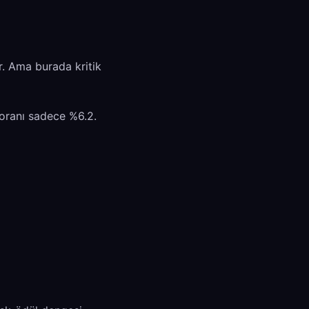
r. Ama burada kritik
 oranı sadece %6.2.