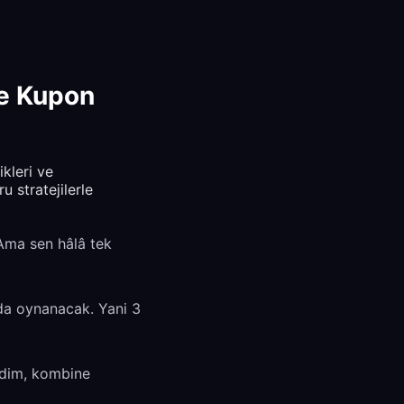
ne Kupon
kleri ve
 stratejilerle
 Ama sen hâlâ tek
da oynanacak. Yani 3
ndim, kombine