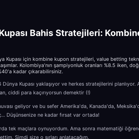
upası Bahis Stratejileri: Kombi
 Kupası için kombine kupon stratejileri, value betting tekni
şımlar. Kolombiya'nın şampiyonluk oranları %8.5 iken, doğru
40'a kadar çıkarabilirsiniz.
6 Dünya Kupası yaklaşıyor ve herkes stratejilerini planlıyor.
n, ciddi para kaçırıyorsun demektir (!)
uvası geliyor ve bu sefer Amerika'da, Kanada'da, Meksika'
... Düşünsenize ne kadar fırsat var ortada!
arda tek maçlara oynuyordum. Ama sonra matematiği öğre
ttim. Şimdi size o sırları anlatacağım.