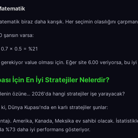
Matematik
ematik biraz daha karışık. Her seçimin olasılığını çarpman
 şansın varsa:
 0.7 x 0.5 = %21
gerekiyor value olması için. Eğer site 6.00 veriyorsa, bu iyi 
ı İçin En İyi Stratejiler Nelerdir?
lenin özüne... 2026'da hangi stratejiler işe yarayacak?
ki, Dünya Kupası'nda en karlı stratejiler şunlar:
antajı. Amerika, Kanada, Meksika ev sahibi olacak. İstatistikl
da %73 daha iyi performans gösteriyor.