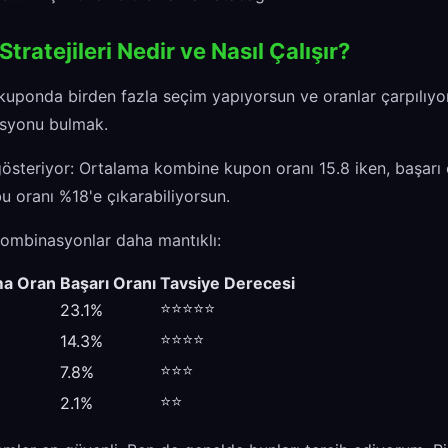
ratejileri Nedir ve Nasıl Çalışır?
 kuponda birden fazla seçim yapıyorsun ve oranlar çarpılıyo
syonu bulmak.
gösteriyor: Ortalama kombine kupon oranı 15.8 iken, başarı
u oranı %18'e çıkarabiliyorsun.
kombinasyonlar daha mantıklı:
ma Oran
Başarı Oranı
Tavsiye Derecesi
⭐⭐⭐⭐⭐
23.1%
⭐⭐⭐⭐
14.3%
⭐⭐⭐
7.8%
⭐⭐
2.1%