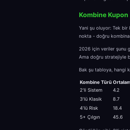
Kombine Kupon St
Yani şu oluyor: Tek bir
nokta - doğru kombina
2026 için veriler şunu 
Ama doğru stratejiyle b
Bak şu tabloya, hangi 
Kombine Türü
Ortala
2'li Sistem
4.2
3'lü Klasik
8.7
4'lü Risk
18.4
5+ Çılgın
45.6