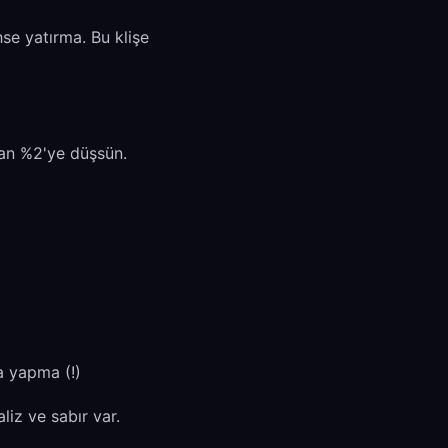
e yatırma. Bu klişe
ran %2'ye düşsün.
a yapma (!)
iz ve sabır var.